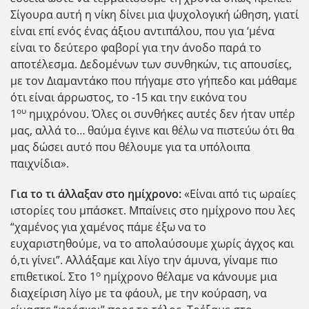
Σίγουρα αυτή η νίκη δίνει μια ψυχολογική ώθηση, γιατί
είναι επί ενός ένας άξιου αντιπάλου, που για ‘μένα
είναι το δεύτερο φαβορί για την άνοδο παρά το
αποτέλεσμα. Δεδομένων των συνθηκών, τις απουσίες,
με τον Διαμαντάκο που πήγαμε στο γήπεδο και μάθαμε
ότι είναι άρρωστος, το -15 και την εικόνα του
ου
1
ημιχρόνου. Όλες οι συνθήκες αυτές δεν ήταν υπέρ
μας, αλλά το… θαύμα έγινε και θέλω να πιστεύω ότι θα
μας δώσει αυτό που θέλουμε για τα υπόλοιπα
παιχνίδια».
Για το τι άλλαξαν στο ημίχρονο:
«Είναι από τις ωραίες
ιστορίες του μπάσκετ. Μπαίνεις στο ημίχρονο που λες
“χαμένος για χαμένος πάμε έξω να το
ευχαριστηθούμε, να το απολαύσουμε χωρίς άγχος και
ό,τι γίνει”. Αλλάξαμε και λίγο την άμυνα, γίναμε πιο
ο
επιθετικοί. Στο 1
ημίχρονο θέλαμε να κάνουμε μια
διαχείριση λίγο με τα φάουλ, με την κούραση, να