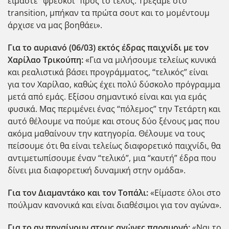
είμαστε “φρέσκοι” προς το τέλος. Τρέξαμε στο
transition, μπήκαν τα πρώτα σουτ και το μομέντουμ
άρχισε να μας βοηθάει».
Για το αυριανό (06/03) εκτός έδρας παιχνίδι με τον
Χαρίλαο Τρικούπη:
«Για να μιλήσουμε τελείως κυνικά
και ρεαλιστικά βάσει προγράμματος, “τελικός” είναι
για τον Χαρίλαο, καθώς έχει πολύ δύσκολο πρόγραμμα
μετά από εμάς. Εξίσου σημαντικό είναι και για εμάς
φυσικά. Μας περιμένει ένας “πόλεμος” την Τετάρτη και
αυτό θέλουμε να πούμε και στους δύο ξένους μας που
ακόμα μαθαίνουν την κατηγορία. Θέλουμε να τους
πείσουμε ότι θα είναι τελείως διαφορετικό παιχνίδι, θα
αντιμετωπίσουμε έναν “τελικό”, μια “καυτή” έδρα που
δίνει μια διαφορετική δυναμική στην ομάδα».
Για τον Διαμαντάκο και τον Τοπάλι:
«Είμαστε όλοι στο
πούλμαν κανονικά και είναι διαθέσιμοι για τον αγώνα».
Για το αν πηγαίνουν στους αγώνες παραμονή:
«Ναι το