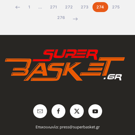
1
…
271
272
273
274
275
276
Επικοινωνία:
press@superbasket.gr