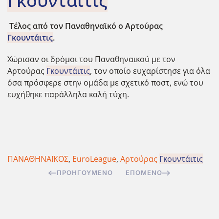
Γκουντάιτις
Τέλος από τον Παναθηναϊκό ο Αρτούρας
Γκουντάιτις
.
Χώρισαν οι δρόμοι του Παναθηναικού με τον
Αρτούρας
Γκουντάιτις
, τον οποίο ευχαρίστησε για όλα
όσα πρόσφερε στην ομάδα με σχετικό ποστ, ενώ του
ευχήθηκε
παράλληλα καλή τύχη.
ΠΑΝΑΘΗΝΑΪΚΟΣ
,
EuroLeague
,
Αρτούρας
Γκουντάιτις
ΠΡΟΗΓΟΎΜΕΝΟ
ΕΠΌΜΕΝΟ