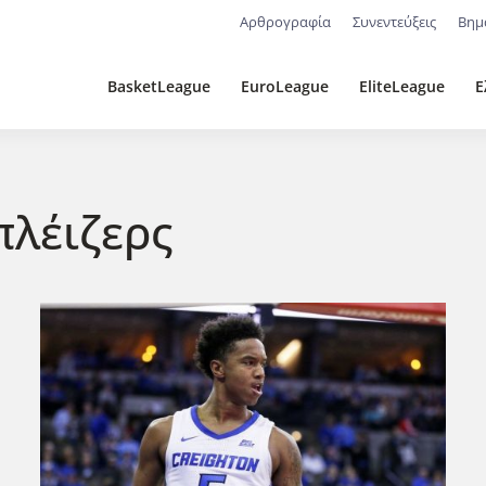
Αρθρογραφία
Συνεντεύξεις
Βημ
BasketLeague
EuroLeague
EliteLeague
Ε
πλέιζερς