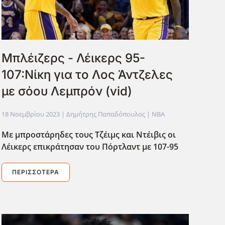
Μπλέιζερς - Λέικερς 95-
107:Νίκη για το Λος Άντζελες
με σόου Λεμπρόν (vid)
18 Νοεμβρίου 2023
| Δημήτρης Παπαδόπουλος |
NBA
Με μπροστάρηδες τους Τζέιμς και Ντέιβις οι
Λέικερς επικράτησαν του Πόρτλαντ με 107-95
ΠΕΡΙΣΣΌΤΕΡΑ