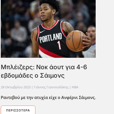
Μπλέιζερς: Νοκ άουτ για 4-6
εβδομάδες ο Σάιμονς
28 Οκτωβρίου 2023
| Γιάννης Γιαννουδάκης |
NBA
Ραντεβού με την ατυχία είχε ο Ανφέρνι Σάιμονς.
ΠΕΡΙΣΣΌΤΕΡΑ