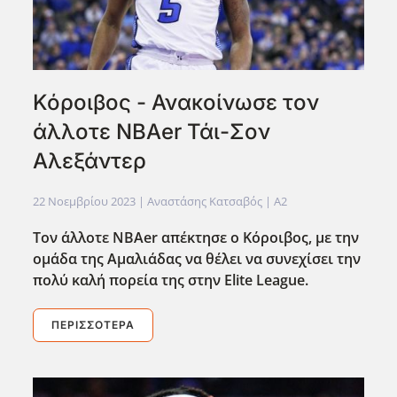
Κόροιβος - Ανακοίνωσε τον
άλλοτε NBAer Τάι-Σον
Αλεξάντερ
22 Νοεμβρίου 2023
| Αναστάσης Κατσαβός |
A2
Τον άλλοτε NBAer απέκτησε ο Κόροιβος, με την
ομάδα της Αμαλιάδας να θέλει να συνεχίσει την
πολύ καλή πορεία της στην Elite League.
ΠΕΡΙΣΣΌΤΕΡΑ