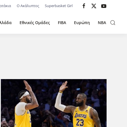
ατάκια
Ο Ακάλυπτος
Superbasket Girl
λλάδα
Εθνικές Ομάδες
FIBA
Ευρώπη
NBA