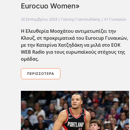
Eurocuo Women»
20 Σεπτεμβρίου 2023
| Γιάννης Γιαννουδάκης |
Α1 Γυναικών
Η Ελευθερία Μοσχάτου αντιμετωπίζει την
Κλουζ, στ προκριματικά του Eurocup
Γυναικών,
με την Κατερίνα Χατζηδάκη να μιλά στο EOK
WEB
Radio
για τους ευρωπαϊκούς στόχους της
ομάδας.
ΠΕΡΙΣΣΌΤΕΡΑ