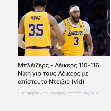
Μπλέιζερς - Λέικερς 110-116:
Νίκη για τους Λέικερς με
απίστευτο Ντέιβις (vid)
13 Νοεμβρίου 2023
| Δημήτρης Παπαδόπουλος |
NBA