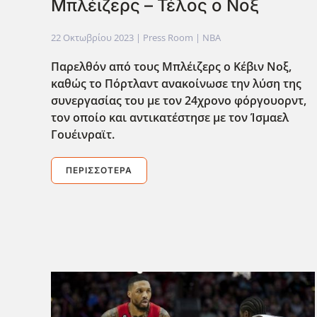
Μπλέιζερς – Τέλος ο Νοξ
22 Οκτωβρίου 2023
| Press Room |
NBA
Παρελθόν από τους Μπλέιζερς ο Κέβιν Νοξ,
καθώς το Πόρτλαντ ανακοίνωσε την λύση της
συνεργασίας του με τον 24χρονο φόργουορντ,
τον οποίο και αντικατέστησε με τον Ίσμαελ
Γουέινραϊτ.
ΠΕΡΙΣΣΌΤΕΡΑ