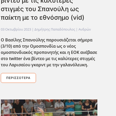
βίντεο με τις καλύτερες
στιγμές του Σπανούλη ως
παίκτη με το εθνόσημο (vid)
03 Οκτωβρίου 2023
| Δημήτρης Παπαδόπουλος |
Ανδρών
O Βασίλης Σπανούλης παρουσιάζεται σήμερα
(3/10) από την Ομοσπονδία ως ο νέος
ομοσπονδιακός προπονητής και η ΕΟΚ ανέβασε
στο twitter ένα βίντεο με τις καλύτερες στιγμές
του Λαρισαίου γκαρντ με την γαλανόλευκη.
ΠΕΡΙΣΣΌΤΕΡΑ