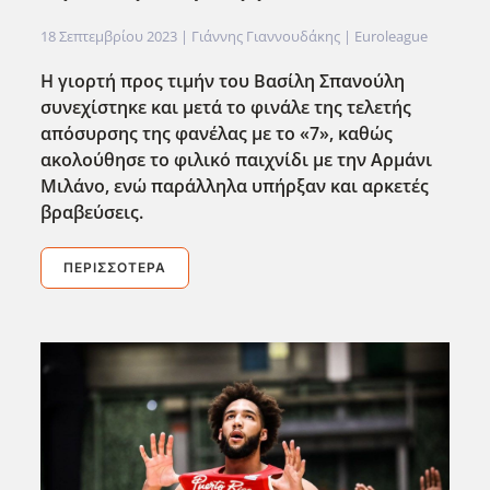
18 Σεπτεμβρίου 2023
| Γιάννης Γιαννουδάκης |
Euroleague
Η γιορτή προς τιμήν του Βασίλη Σπανούλη
συνεχίστηκε και μετά το φινάλε της τελετής
απόσυρσης της φανέλας με το «7», καθώς
ακολούθησε το φιλικό παιχνίδι με την Αρμάνι
Μιλάνο, ενώ παράλληλα υπήρξαν και αρκετές
βραβεύσεις.
ΠΕΡΙΣΣΌΤΕΡΑ