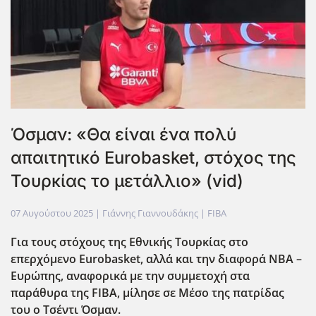
Όσμαν: «Θα είναι ένα πολύ
απαιτητικό Eurobasket, στόχος της
Τουρκίας το μετάλλιο» (vid)
07 Αυγούστου 2025
| Γιάννης Γιαννουδάκης |
FIBA
Για τους στόχους της Εθνικής Τουρκίας στο
επερχόμενο Eurobasket
, αλλά και την διαφορά ΝΒΑ –
Ευρώπης, αναφορικά με την συμμετοχή στα
παράθυρα της FIBA
, μίλησε σε Μέσο της πατρίδας
του ο Τσέντι Όσμαν.