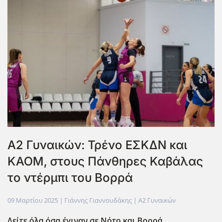
Α2 Γυναικών: Τρένο ΕΣΚΔΝ και
ΚΑΟΜ, στους Πάνθηρες Καβάλας
το ντέρμπι του Βορρά
09 Μαρτίου 2025
| Γιάννης Γιαννουδάκης |
Α2 Γυναικών
Δείτε όλα όσα έγιναν σε Νότο και Βορρά.