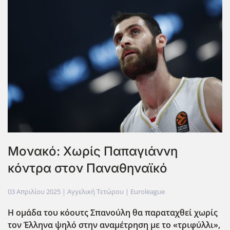
Μονακό: Χωρίς Παπαγιάννη
κόντρα στον Παναθηναϊκό
03 Απριλίου 2025
| Αγγελική Τετώρου |
Euroleague
Η ομάδα του κόουτς Σπανούλη θα παραταχθεί χωρίς
τον Έλληνα ψηλό στην αναμέτρηση με το «τριφύλλι»,