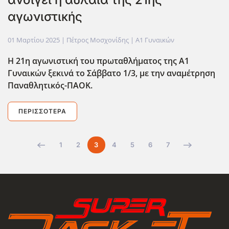
αγωνιστικής
01 Μαρτίου 2025
| Πέτρος Μοσχονίδης |
Α1 Γυναικών
Η 21η αγωνιστική του πρωταθλήματος της Α1
Γυναικών ξεκινά το Σάββατο 1/3, με την αναμέτρηση
Παναθλητικός-ΠΑΟΚ.
ΠΕΡΙΣΣΌΤΕΡΑ
1
2
3
4
5
6
7