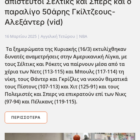
απίστευτοι Σέλτικς και Σπερς και ο
παραλίγο 50άρης Γκίλτζεους-
Αλεξάντερ (vid)
16 Μαρτίου 2025
| Αγγελική Τετώρου |
NBA
Τα ξημερώματα της Κυριακής (16/3) εκτυλίχθηκαν
δυνατές αναμετρήσεις στην Αμερικανική Λίγκα, με
τους Σέλτικς και Ρόκετς να παίρνουν μέσα από τα
χέρια των Νετς (113-115) και Μπουλς (117-114) τη
νίκη, τους Θάντερ και Γκρίζλις να νικούν θεματικά
τους Πίστονς (107-113) και Χιτ (125-91) και τους
Πολεμιστές και Σπερς να επικρατούν επί των Νικς
(97-94) και Πέλικανς (119-115).
ΠΕΡΙΣΣΌΤΕΡΑ