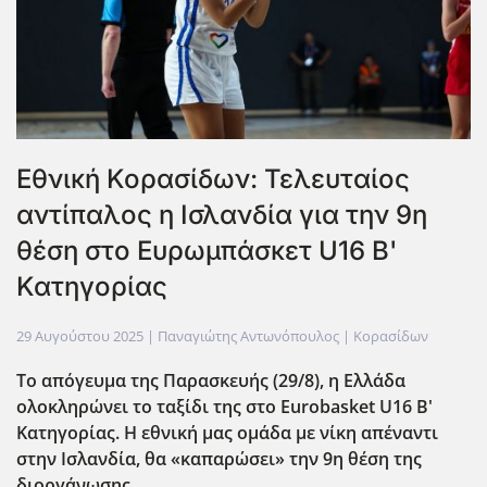
Εθνική Κορασίδων: Τελευταίος
αντίπαλος η Ισλανδία για την 9η
θέση στο Ευρωμπάσκετ U16 B'
Κατηγορίας
29 Αυγούστου 2025
| Παναγιώτης Αντωνόπουλος |
Κορασίδων
Το απόγευμα της Παρασκευής (29/8), η Ελλάδα
ολοκληρώνει το ταξίδι της στο Eurobasket U16 Β'
Κατηγορίας. Η εθνική μας ομάδα με νίκη απέναντι
στην Ισλανδία, θα «καπαρώσει» την 9η θέση της
διοργάνωσης.