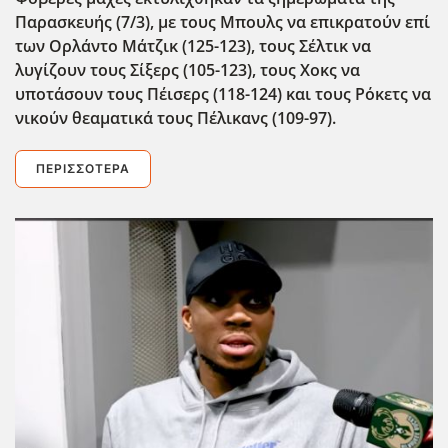
Παρασκευής (7/3), με τους Μπουλς να επικρατούν επί
των Ορλάντο Μάτζικ (125-123), τους Σέλτικ να
λυγίζουν τους Σίξερς (105-123), τους Χοκς να
υποτάσουν τους Πέισερς (118-124) και τους Ρόκετς να
νικούν θεαματικά τους Πέλικανς (109-97).
ΠΕΡΙΣΣΌΤΕΡΑ