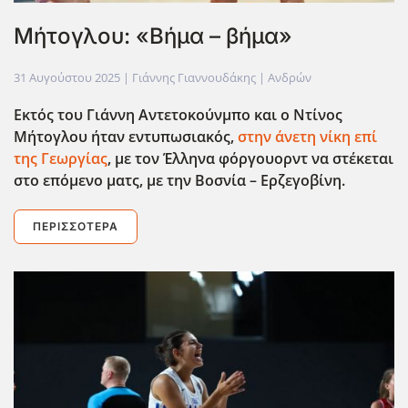
Μήτογλου: «Βήμα – βήμα»
31 Αυγούστου 2025
| Γιάννης Γιαννουδάκης |
Ανδρών
Εκτός του Γιάννη Αντετοκούνμπο και ο Ντίνος
Μήτογλου ήταν εντυπωσιακός,
στην άνετη νίκη επί
της Γεωργίας
, με τον Έλληνα φόργουορντ να στέκεται
στο επόμενο ματς, με την Βοσνία – Ερζεγοβίνη.
ΠΕΡΙΣΣΌΤΕΡΑ