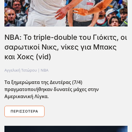
ΝΒΑ: Το triple-double του Γιόκιτς, οι
σαρωτικοί Νικς, νίκες για Μπακς
και Χοκς (vid)
Αγγελική Τετώρου |
NBA
Τα ξημερώματα της Δευτέρας (7/4)
πραγματοποιήθηκαν δυνατές μάχες στην
Αμερικανική Λίγκα.
ΠΕΡΙΣΣΌΤΕΡΑ