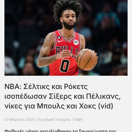
ΝΒΑ: Σέλτικς και Ρόκετς
ισοπέδωσαν Σίξερς και Πέλικανς,
νίκες για Μπουλς και Χοκς (vid)
07 Μαρτίου 2025
| Αγγελική Τετώρου |
NBA
Φοβερές μάχες εκτυλίχθηκαν τα ξημερώματα της