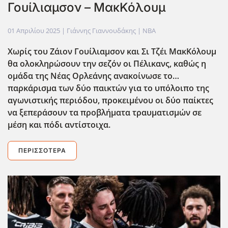
Γουίλιαμσον – ΜακΚόλουμ
01 Απριλίου 2025
| Γιάννης Γιαννουδάκης |
NBA
Χωρίς του Ζάιον Γουίλιαμσον και Σι Τζέι ΜακΚόλουμ
θα ολοκληρώσουν την σεζόν οι Πέλικανς, καθώς η
ομάδα της Νέας Ορλεάνης ανακοίνωσε το…
παρκάρισμα των δύο παικτών για το υπόλοιπο της
αγωνιστικής περιόδου, προκειμένου οι δύο παίκτες
να ξεπεράσουν τα προβλήματα τραυματισμών σε
μέση και πόδι αντίστοιχα.
ΠΕΡΙΣΣΌΤΕΡΑ