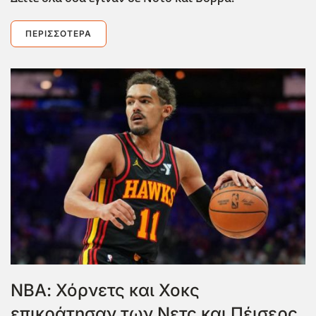
ΠΕΡΙΣΣΌΤΕΡΑ
ΝΒΑ: Χόρνετς και Χοκς
επικράτησαν των Νετς και Πέισερς,