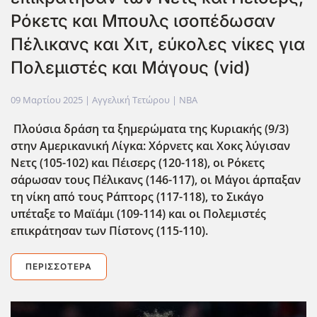
Ρόκετς και Μπουλς ισοπέδωσαν
Πέλικανς και Χιτ, εύκολες νίκες για
Πολεμιστές και Μάγους (vid)
09 Μαρτίου 2025
| Αγγελική Τετώρου |
NBA
Πλούσια δράση τα ξημερώματα της Κυριακής (9/3)
στην Αμερικανική Λίγκα: Χόρνετς και Χοκς λύγισαν
Νετς (105-102) και Πέισερς (120-118), οι Ρόκετς
σάρωσαν τους Πέλικανς (146-117), οι Μάγοι άρπαξαν
τη νίκη από τους Ράπτορς (117-118), το Σικάγο
υπέταξε το Μαϊάμι (109-114) και οι Πολεμιστές
επικράτησαν των Πίστονς (115-110).
ΠΕΡΙΣΣΌΤΕΡΑ