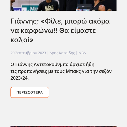
Γιάννης: «Φίλε, μπορώ ακόμα
να καρφώνω!! Θα είμαστε
καλοί»
20 Σεπτεμβρίου 2023
| Άρης Κατσίδης |
NBA
O Γιάννης Αντετοκούνμπο άρχισε ήδη
τις προπονήσεις με τους Μπακς για την σεζόν
2023/24.
ΠΕΡΙΣΣΌΤΕΡΑ