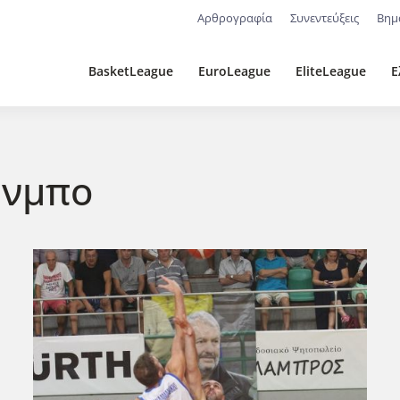
Αρθρογραφία
Συνεντεύξεις
Βημ
BasketLeague
EuroLeague
EliteLeague
Ε
ύνμπο