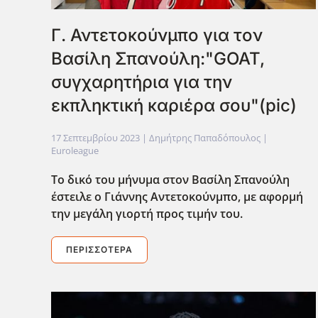
Γ. Αντετοκούνμπο για τον
Βασίλη Σπανούλη:"GOAT,
συγχαρητήρια για την
εκπληκτική καριέρα σου"(pic)
17 Σεπτεμβρίου 2023
| Δημήτρης Παπαδόπουλος |
Euroleague
Το δικό του μήνυμα στον Βασίλη Σπανούλη
έστειλε ο Γιάννης Αντετοκούνμπο, με αφορμή
την μεγάλη γιορτή προς τιμήν του.
ΠΕΡΙΣΣΌΤΕΡΑ