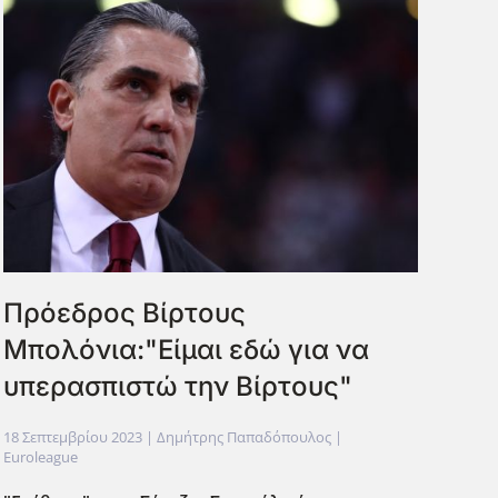
Πρόεδρος Βίρτους
Μπολόνια:"Είμαι εδώ για να
υπερασπιστώ την Βίρτους"
18 Σεπτεμβρίου 2023
| Δημήτρης Παπαδόπουλος |
Euroleague