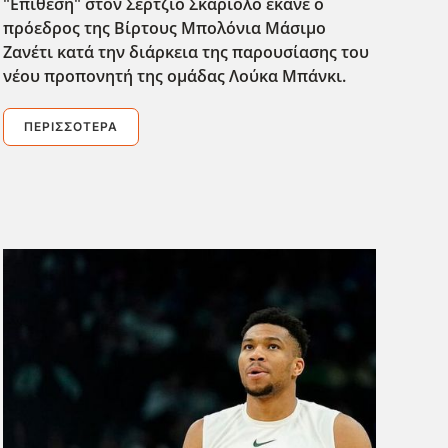
"Επίθεση" στον Σέρτζιο Σκαριόλο έκανε ο
πρόεδρος της Βίρτους Μπολόνια Μάσιμο
Ζανέτι κατά την διάρκεια της παρουσίασης του
νέου προπονητή της ομάδας Λούκα Μπάνκι.
ΠΕΡΙΣΣΌΤΕΡΑ