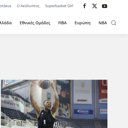
ατάκια
Ο Ακάλυπτος
Superbasket Girl
λλάδα
Εθνικές Ομάδες
FIBA
Ευρώπη
NBA