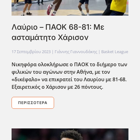
Λαύριο – ΠΑΟΚ 68-81: Με
ασταμάτητο Χάρισον
17 Σεπτεμβρίου 2023
| Γιάννης Γιαννουδάκης |
Basket League
Νικηφόρα ολοκλήρωσε ο ΠΑΟΚ το διήμερο των
φιλικών του αγώνων στην Αθήνα, με τον
«δικέφαλο» να επικρατεί του Λαυρίου με 81-68.
Εξαιρετικός ο Χάρισον με 26 πόντους.
ΠΕΡΙΣΣΌΤΕΡΑ