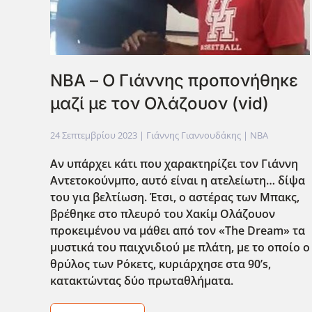
ΝΒΑ – Ο Γιάννης προπονήθηκε
μαζί με τον Ολάζουον (vid)
24 Σεπτεμβρίου 2023
| Γιάννης Γιαννουδάκης |
NBA
Αν υπάρχει κάτι που χαρακτηρίζει τον Γιάννη
Αντετοκούνμπο, αυτό είναι η ατελείωτη… δίψα
του για βελτίωση. Έτσι, ο αστέρας των Μπακς,
βρέθηκε στο πλευρό του Χακίμ Ολάζουον
προκειμένου να μάθει από τον «The
Dream
» τα
μυστικά του παιχνιδιού με πλάτη, με το οποίο ο
θρύλος των Ρόκετς, κυριάρχησε στα 90’s
,
κατακτώντας δύο πρωταθλήματα.