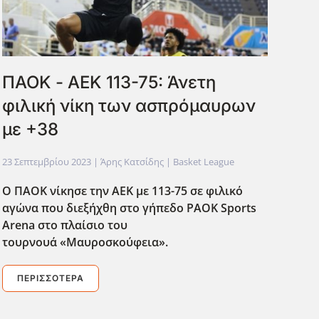
ΠΑΟΚ - ΑΕΚ 113-75: Άνετη
φιλική νίκη των ασπρόμαυρων
με +38
23 Σεπτεμβρίου 2023
| Άρης Κατσίδης |
Basket League
Ο ΠΑΟΚ νίκησε την ΑΕΚ με 113-75 σε φιλικό
αγώνα που διεξήχθη στο γήπεδο PAOK Sports
Arena στο πλαίσιο του
τουρνουά «Μαυροσκούφεια».
ΠΕΡΙΣΣΌΤΕΡΑ