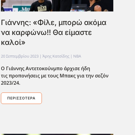
Γιάννης: «Φίλε, μπορώ ακόμα
να καρφώνω!! Θα είμαστε
καλοί»
20 Σεπτεμβρίου 2023
| Άρης Κατσίδης |
NBA
O Γιάννης Αντετοκούνμπο άρχισε ήδη
τις προπονήσεις με τους Μπακς για την σεζόν
2023/24.
ΠΕΡΙΣΣΌΤΕΡΑ